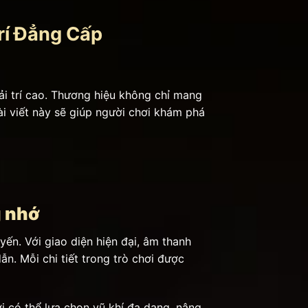
rí Đẳng Cấp
i trí cao. Thương hiệu không chỉ mang
i viết này sẽ giúp người chơi khám phá
g nhớ
ến. Với giao diện hiện đại, âm thanh
n. Mỗi chi tiết trong trò chơi được
ơi có thể lựa chọn vũ khí đa dạng, nâng