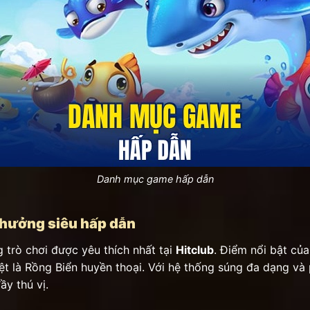
Danh mục game hấp dẫn
thưởng siêu hấp dẫn
 trò chơi được yêu thích nhất tại
Hitclub
. Điểm nổi bật của
biệt là Rồng Biển huyền thoại. Với hệ thống súng đa dạng v
ầy thú vị.