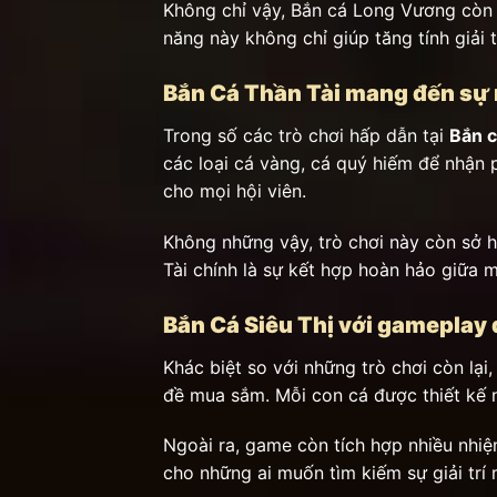
Không chỉ vậy, Bắn cá Long Vương còn n
năng này không chỉ giúp tăng tính giải
Bắn Cá Thần Tài mang đến sự
Trong số các trò chơi hấp dẫn tại
Bắn c
các loại cá vàng, cá quý hiếm để nhận 
cho mọi hội viên.
Không những vậy, trò chơi này còn sở 
Tài chính là sự kết hợp hoàn hảo giữa 
Bắn Cá Siêu Thị với gameplay
Khác biệt so với những trò chơi còn lại
đề mua sắm. Mỗi con cá được thiết kế n
Ngoài ra, game còn tích hợp nhiều nhiệ
cho những ai muốn tìm kiếm sự giải tr