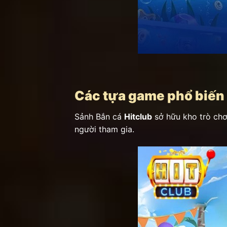
Các tựa game phổ biến 
Sảnh Bắn cá
Hitclub
sở hữu kho trò chơ
người tham gia.