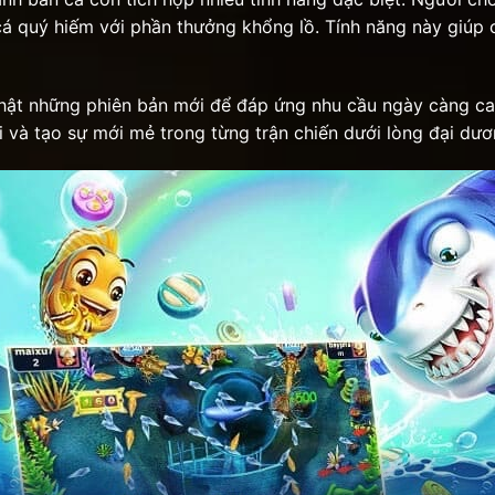
 quý hiếm với phần thưởng khổng lồ. Tính năng này giúp cho
hật những phiên bản mới để đáp ứng nhu cầu ngày càng cao
i và tạo sự mới mẻ trong từng trận chiến dưới lòng đại dươ