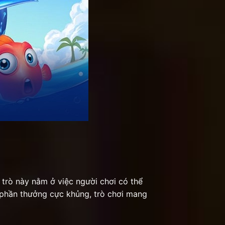
 trò này nằm ở việc người chơi có thể
à phần thưởng cực khủng, trò chơi mang