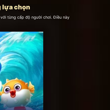
g lựa chọn
với từng cấp độ người chơi. Điều này