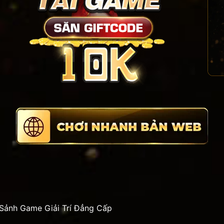
HITCLUB
là thương hiệu nổi tiếng nên hay bị giả mạo,
hãy truy cập link chính thức:
dreamconsultants.in
 Sảnh Game Giải Trí Đẳng Cấp