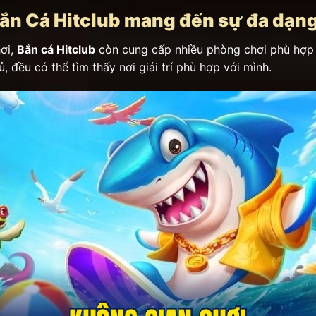
ắn Cá Hitclub mang đến sự đa dạn
hơi,
Bắn cá Hitclub
còn cung cấp nhiều phòng chơi phù hợp 
ủ, đều có thể tìm thấy nơi giải trí phù hợp với mình.