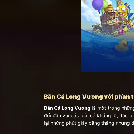
Bắn Cá Long Vương với phần 
Bắn Cá Long Vương
là một trong những
đối đầu với các loài cá khổng lồ, đặc 
lại những phút giây căng thẳng nhưng đ