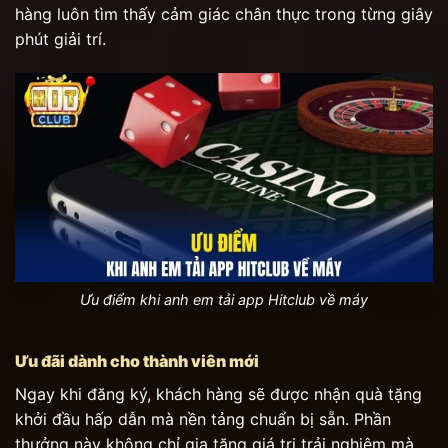
hàng luôn tìm thấy cảm giác chân thực trong từng giây
phút giải trí.
Ưu điểm khi anh em tải app Hitclub về máy
Ưu đãi dành cho thành viên mới
Ngay khi đăng ký, khách hàng sẽ được nhận quà tặng
khởi đầu hấp dẫn mà nền tảng chuẩn bị sẵn. Phần
thưởng này không chỉ gia tăng giá trị trải nghiệm mà