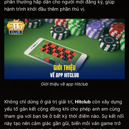
phần thưởng hấp dẫn cho người mới đăng ký, giúp
hành trình khởi đầu thêm phần thú vị.
Giới thiệu về app Hitclub
Không chỉ dừng ở giá trị giải trí,
Hitclub
còn xây dựng
yếu tố gắn kết cộng đồng khi cho phép anh em cùng
tham gia với bạn bè ở bất kỳ thời điểm nào. Sự kết nối
này tạo nên cảm giác gần gũi, biến mỗi ván game trở