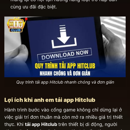
cùng ưu đãi đặc biệt.
Quy trình tải app Hitclub nhanh chóng và đơn giản
Lợi ích khi anh em tải app Hitclub
Hành trình bước vào cổng game không chỉ dừng lại ở
việc giải trí đơn thuần mà còn mở ra nhiều giá trị thiết
thực. Khi
tải app Hitclub
trên thiết bị di động, người