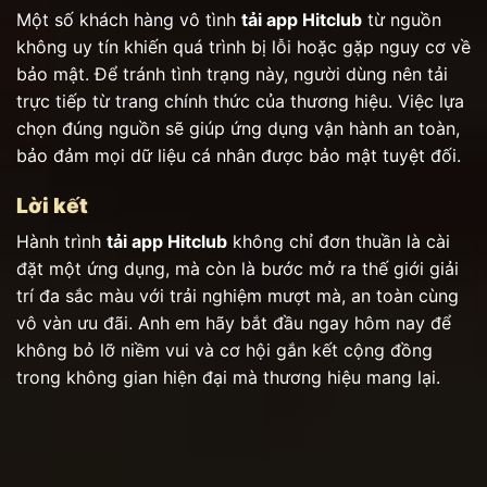
Một số khách hàng vô tình
tải app Hitclub
từ nguồn
không uy tín khiến quá trình bị lỗi hoặc gặp nguy cơ về
bảo mật. Để tránh tình trạng này, người dùng nên tải
trực tiếp từ trang chính thức của thương hiệu. Việc lựa
chọn đúng nguồn sẽ giúp ứng dụng vận hành an toàn,
bảo đảm mọi dữ liệu cá nhân được bảo mật tuyệt đối.
Lời kết
Hành trình
tải app Hitclub
không chỉ đơn thuần là cài
đặt một ứng dụng, mà còn là bước mở ra thế giới giải
trí đa sắc màu với trải nghiệm mượt mà, an toàn cùng
vô vàn ưu đãi. Anh em hãy bắt đầu ngay hôm nay để
không bỏ lỡ niềm vui và cơ hội gắn kết cộng đồng
trong không gian hiện đại mà thương hiệu mang lại.