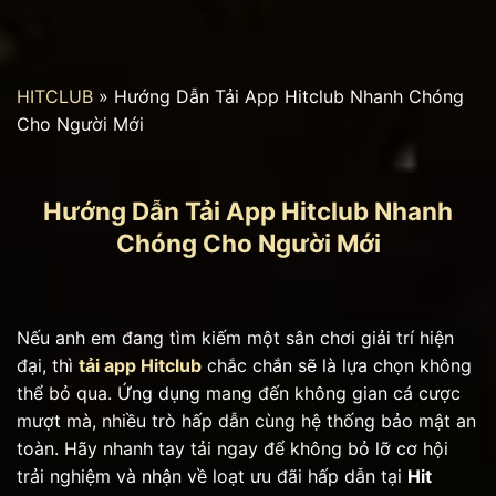
hãy truy cập link chính thức:
dreamconsultants.in
HITCLUB
»
Hướng Dẫn Tải App Hitclub Nhanh Chóng
Cho Người Mới
Hướng Dẫn Tải App Hitclub Nhanh
Chóng Cho Người Mới
Nếu anh em đang tìm kiếm một sân chơi giải trí hiện
đại, thì
tải app Hitclub
chắc chắn sẽ là lựa chọn không
thể bỏ qua. Ứng dụng mang đến không gian cá cược
mượt mà, nhiều trò hấp dẫn cùng hệ thống bảo mật an
toàn. Hãy nhanh tay tải ngay để không bỏ lỡ cơ hội
trải nghiệm và nhận về loạt ưu đãi hấp dẫn tại
Hit