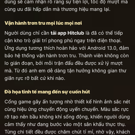
dùng sẽ cảm nhận rõ ràng sự tiện lợi, tốc độ mượt mà
cùng ưu đãi hấp dẫn mà thương hiệu mang lại.
Vận hành trơn tru mọi lúc mọi nơi
Người dùng chỉ cần
tải app Hitclub
là đã có thể tiếp
cận kho trò giải trí phong phú ngay trên điện thoại.
Ứng dụng tương thích hoàn hảo với Android 13.0, đảm
bảo hệ thống vận hành trơn tru. Thành viên không còn
lo gián đoạn, bởi mỗi trận đấu đều được xử lý mượt
mà. Từ đó anh em dễ dàng tận hưởng không gian thư
giãn rực rỡ bất cứ khi nào.
Đồ họa tinh tế mang đến sự cuốn hút
Cổng game gây ấn tượng nhờ thiết kế hình ảnh sắc nét
cùng hiệu ứng chuyển động uyển chuyển. Màu sắc rực
rỡ tạo nên bầu không khí sống động, khiến người dùng
cảm thấy như đang bước vào một sân khấu thực thụ.
Từng chi tiết đều được chăm chút tỉ mỉ, nhờ vậy, khách