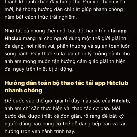
thành khoảnh khắc đầy hứng thú. Đối với thành viên
mới, hệ thống hướng dẫn chi tiết giúp nhanh chóng
nắm bắt cách thức trải nghiệm.
Nhờ tất cả những điểm nổi bật đó, hành trình
tải app
Hitclub
mang lại cho người dùng một thế giới giải trí
đa dạng, nơi niềm vui, phần thưởng và sự an toàn luôn
song hành. Đây thực sự là lựa chọn lý tưởng dành cho
anh em mong muốn tận hưởng cảm giác giải trí hiện
đại ngay trên thiết bị di động.
Hướng dẫn toàn bộ thao tác tải app Hitclub
nhanh chóng
Để bước vào thế giới giải trí đầy màu sắc của
Hitclub,
anh em chỉ cần thực hiện vài thao tác cơ bản. Mỗi
bước đều được thiết kế đơn giản, rõ ràng để bất kỳ
người dùng nào cũng có thể dễ dàng tiếp cận và tận
hưởng trọn vẹn hành trình này.