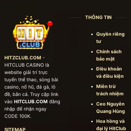
THÔNG TIN
Quyền riêng
tư
Chính sách
HITZCLUB.COM
-
bảo mật
HITCLUB CASINO là
Điều khoản
website giải trí trực
và điều kiện
tuyến thể thao, sòng bài
Miễn trừ
casino, nổ hũ, đá gà, lô
trách nhiệm
đề, bắn cá. Truy cập link
vào
HITCLUB.COM
đăng
Ceo Nguyễn
nhập để nhận ngay
Quang Hùng
CODE 100K.
Hoa hồng và
đại lý HitClub
SITEMAP