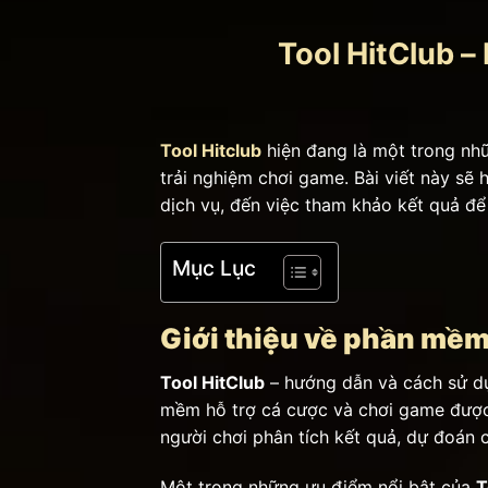
Tool HitClub 
Tool Hitclub
hiện đang là một trong nh
trải nghiệm chơi game. Bài viết này sẽ 
dịch vụ, đến việc tham khảo kết quả để
Mục Lục
Giới thiệu về phần mềm
Tool HitClub
– hướng dẫn và cách sử 
mềm hỗ trợ cá cược và chơi game được 
người chơi phân tích kết quả, dự đoán c
Một trong những ưu điểm nổi bật của
T