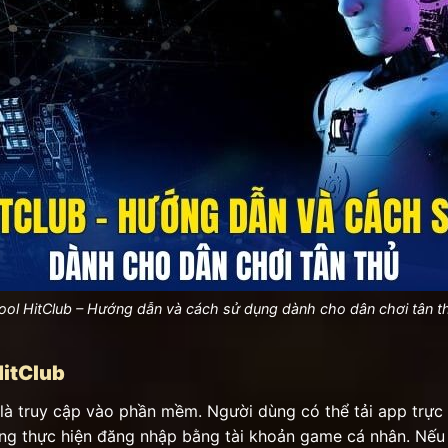
ool HitClub – Hướng dẫn và cách sử dụng dành cho dân chơi tân t
HitClub
là truy cập vào phần mềm. Người dùng có thể tải app trực 
 dùng thực hiện đăng nhập bằng tài khoản game cá nhân. Nếu