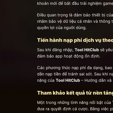
khoản mới để bắt đầu trải nghiệm game
Điều quan trọng là đảm bảo thiết bị của
nhằm bảo vệ dữ liệu cá nhân và thông 
quyền lợi của người dùng.
Tiến hành nạp phí dịch vụ the
Sau khi đăng nhập,
Tool HitClub
sẽ yêu 
đảm bảo app hoạt động ổn định.
Các phương thức nạp phí đa dạng, bao 
dẫn nạp tiền để tránh sai sót. Sau khi
năng của
Tool HitClub
– Hướng dẫn và 
Tham khảo kết quả từ nền tản
Một trong những tính năng nổi bật của
đưa ra quyết định cá cược. Bằng việc p