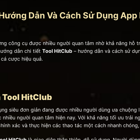
– Hướng Dẫn Và Cách Sử Dụng App
ững công cụ được nhiều người quan tâm nhờ khả năng hỗ tr
hướng dẫn chi tiết
Tool HitClub
– hướng dẫn và cách sử dụ
 cá cược hiệu quả.
 Tool HitClub
dụng
siêu đơn giản đang được nhiều người dùng ưa chuộng 
nhiều người quan tâm hiện nay. Với khả năng tối ưu trải n
hính xác và thực hiện các thao tác một cách nhanh chóng, t
ool HitClub
là giao diện thân thiện, dễ sử dụng. Người dùng