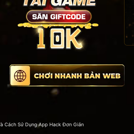
HITCLUB
là thương hiệu nổi tiếng nên hay bị giả mạo,
hãy truy cập link chính thức:
dreamconsultants.in
Và Cách Sử Dụng App Hack Đơn Giản