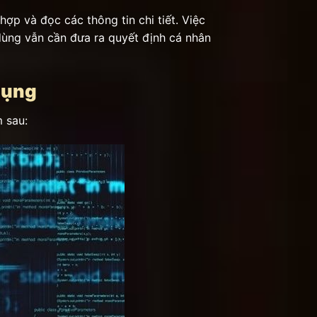
ợp và đọc các thông tin chi tiết. Việc
dùng vẫn cần đưa ra quyết định cá nhân
dụng
 sau: