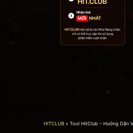
HITCLUB
»
Tool HitClub – Hướng Dẫn 