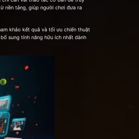
từ nền tảng, giúp người chơi đưa ra
am khảo kết quả và tối ưu chiến thuật
 bổ sung tính năng hữu ích nhất dành