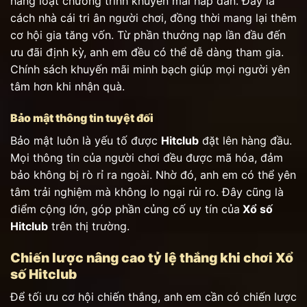
hàng loạt chương trình khuyến mãi hấp dẫn. Đây là
cách nhà cái tri ân người chơi, đồng thời mang lại thêm
cơ hội gia tăng vốn. Từ phần thưởng nạp lần đầu đến
ưu đãi định kỳ, anh em đều có thể dễ dàng tham gia.
Chính sách khuyến mãi minh bạch giúp mọi người yên
tâm hơn khi nhận quà.
Bảo mật thông tin tuyệt đối
Bảo mật luôn là yếu tố được
Hitclub
đặt lên hàng đầu.
Mọi thông tin của người chơi đều được mã hóa, đảm
bảo không bị rò rỉ ra ngoài. Nhờ đó, anh em có thể yên
tâm trải nghiệm mà không lo ngại rủi ro. Đây cũng là
điểm cộng lớn, góp phần củng cố uy tín của
Xổ số
Hitclub
trên thị trường.
Chiến lược nâng cao tỷ lệ thắng khi chơi Xổ
số Hitclub
Để tối ưu cơ hội chiến thắng, anh em cần có chiến lược