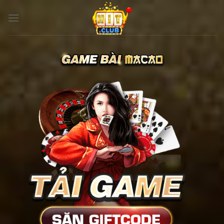
Chuyển
đến
nội
dung