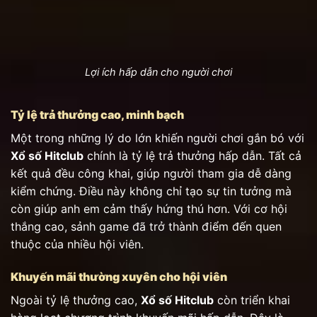
Lợi ích hấp dẫn cho người chơi
Tỷ lệ trả thưởng cao, minh bạch
Một trong những lý do lớn khiến người chơi gắn bó với
Xổ số Hitclub
chính là tỷ lệ trả thưởng hấp dẫn. Tất cả
kết quả đều công khai, giúp người tham gia dễ dàng
kiểm chứng. Điều này không chỉ tạo sự tin tưởng mà
còn giúp anh em cảm thấy hứng thú hơn. Với cơ hội
thắng cao, sảnh game đã trở thành điểm đến quen
thuộc của nhiều hội viên.
Khuyến mãi thường xuyên cho hội viên
Ngoài tỷ lệ thưởng cao,
Xổ số Hitclub
còn triển khai