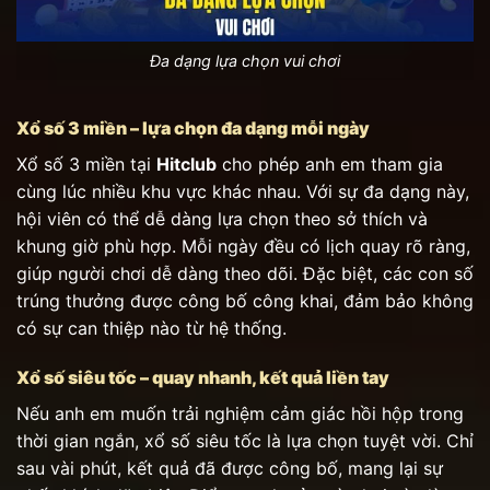
Đa dạng lựa chọn vui chơi
Xổ số 3 miền – lựa chọn đa dạng mỗi ngày
Xổ số 3 miền tại
Hitclub
cho phép anh em tham gia
cùng lúc nhiều khu vực khác nhau. Với sự đa dạng này,
hội viên có thể dễ dàng lựa chọn theo sở thích và
khung giờ phù hợp. Mỗi ngày đều có lịch quay rõ ràng,
giúp người chơi dễ dàng theo dõi. Đặc biệt, các con số
trúng thưởng được công bố công khai, đảm bảo không
có sự can thiệp nào từ hệ thống.
Xổ số siêu tốc – quay nhanh, kết quả liền tay
Nếu anh em muốn trải nghiệm cảm giác hồi hộp trong
thời gian ngắn, xổ số siêu tốc là lựa chọn tuyệt vời. Chỉ
sau vài phút, kết quả đã được công bố, mang lại sự