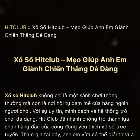
hãy truy cập link chính thức:
dreamconsultants.in
HITCLUB
»
Xổ Số Hitclub – Mẹo Giúp Anh Em Giành
Chiến Thắng Dễ Dàng
Xổ Số Hitclub – Mẹo Giúp Anh Em
Giành Chiến Thắng Dễ Dàng
Xổ số Hitclub
không chỉ là một sảnh chơi thông
thường mà còn là nơi hội tụ đam mê của hàng nghìn
người chơi. Với sự uy tín, minh bạch và hệ thống trò
chơi đa dạng, Hit Club đã nhanh chóng trở thành lựa
chọn hàng đầu của cộng đồng yêu thích xổ số trực
tuyến. Tham gia tại đây, anh em vừa có thể giải trí vừa